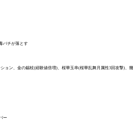
毒バチが落とす
ポーション、金の錫杖(経験値倍増)、桜華玉串(桜華乱舞月属性3回攻撃)、幾
バー