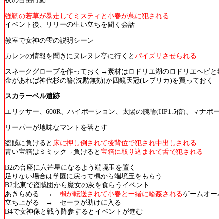
夜の自由行動
強靭の若草が暴走してミスティと小春が蔦に犯される
イベント後、リリーの生い立ちを聞く会話
教室で女神の雫の説明シーン
カレンの情報を聞きにヌレヌレ亭に行くと
パイズリさせられる
スネークグローブを作っておく→素材はロドリエ湖のロドリエヘビと
金があれば神代杉の簪(沈黙無効)か四鏡天冠(レプリカ)を買っておく
スカラーベル遺跡
エリクサー、600R、ハイポーション、太陽の腕輪(HP1.5倍)、マナ
リーパーが地味なマントを落とす
盗賊に負けると
床に押し倒されて後背位で犯され中出しされる
青い宝箱はミミック→負けると
宝箱に取り込まれて舌で犯される
B2の台座に六芒星になるよう端境玉を置く
足りない場合は学園に戻って楓から端境玉をもらう
B2北東で盗賊団から魔女の灰を食らうイベント
あきらめる →
楓が転送されて小春と一緒に輪姦される
ゲームオー
立ち上がる → セーラが助けに入る
B4で女神像と戦う降参するとイベントが進む