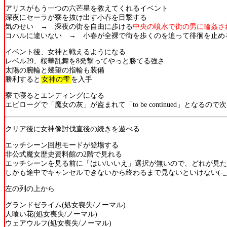
アリスがもう一つの六芒星を教えてくれるイベント
深夜にセーラが寮を抜け出す小春を目撃する
気のせい → 深夜の街を自由に歩ける
中央の噴水で街の男に輪姦さ
コハルに違いない → 小春が全裸で街を歩くのを追って徘徊を止め
イベント後、女神と戦えるようになる
レベル29、桜華乱舞を8発撃ってやっと勝てる強さ
太陽の腕輪と幾望の指輪も装備
勝利すると
女神の雫
を入手
寮で寝るとエンディングになる
エピローグで「魔女の灰」が盗まれて「to be continued」となるの
クリア後に女神像討伐直後の続きを遊べる
エッチシーン回想モードが登場する
非公式魔女歴史資料館の2階で見れる
エッチシーンを見る前に「はい/いいえ」選択が無いので、どれが見
しかも途中でキャンセルできないから終わるまで見ないといけない(-_-
左の列の上から
グランドゼライム(処女喪失/ノーマル)
人喰い花(処女喪失/ノーマル)
ウェアウルフ(処女喪失/ノーマル)