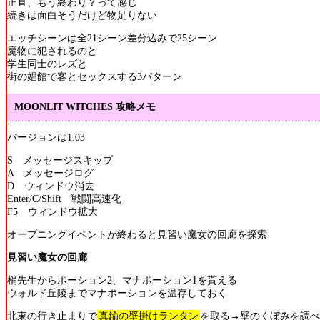
正直、もう終わり？って感じ
続きは面白そうだけど物足りない
エッチシーンは全21シーン差分込みで25シーン
魔物に犯されるのと
学生同士のレズと
街の娼館で客とセックスする3パターン
MOONLIT WITCHES 攻略メモ
バージョンは1.03
S メッセージスキップ
A メッセージログ
D ウィンドウ消去
Enter/C/Shift 戦闘高速化
F5 ウィンドウ拡大
オープニングイベントが終わると見習い魔女の回廊を探索
見習い魔女の回廊
梢先生からポーション2、マナポーション1を貰える
ウォルド丘陵までマナポーションを温存しておく
北東の行き止まりで
真鍮の壁掛けランタン
を取る→壁のくぼみを調べ