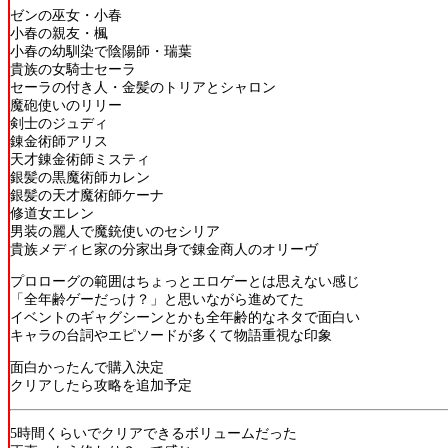
ゼンの巫女・小春
小春の親友・楓
小春の幼馴染で陰陽師・瑞葉
貴族の女騎士セーラ
セーラの付き人・金髪のトリアとシャロン
魔砲使いのリリー
剣士のジュディ
錬金術師アリス
天才錬金術師ミスティ
銀髪の黒魔術師カレン
銀髪の天才魔術師ケーナ
修道女エレン
男装の麗人で魔銃使いのセシリア
貴族メディヒ家の分家出身で錬金商人のオリーヴ
プロローグの範囲はちょっとエロゲーとは思えない感じ
「全年齢ゲーだっけ？」と思いながら進めてた
イベントのギャグシーンとかも全年齢的なネタで面白い
キャラの台詞やエピソードが多くて物語重視な印象
面白かったんで購入決定
クリアしたら攻略を追加予定
5時間くらいでクリアできるボリュームだった