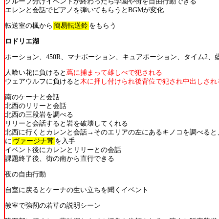
グループ分けイベントが終わったら学園や街を自由行動できる
エレンと会話でピアノを弾いてもらうとBGMが変化
転送室の楓から
簡易転送鈴
をもらう
ロドリエ湖
ポーション、450R、マナポーション、キュアポーション、タイム2、
人喰い花に負けると
蔦に捕まって雄しべで犯される
ウェアウルフに負けると
木に押し付けられ後背位で犯され中出しされ
南のケーナと会話
北西のリリーと会話
北西の三段岩を調べる
リリーと会話すると岩を破壊してくれる
北西に行くとカレンと会話→そのエリアの左にあるキノコを調べると
に
ヴァージナ茸
を入手
イベント後にカレンとリリーとの会話
課題終了後、街の南から直行できる
夜の自由行動
自室に戻るとケーナの生い立ちを聞くイベント
教室で強靭の若草の説明シーン