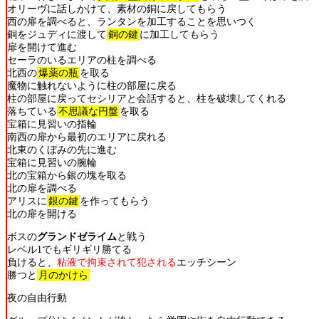
オリーヴに話しかけて、素材の銅に戻してもらう
西の扉を調べると、ランタンを加工することを思いつく
銅をジュディに渡して
銅の鍵
に加工してもらう
扉を開けて進む
セーラのいるエリアの柱を調べる
北西の
爆薬の瓶
を取る
魔物に触れないように柱の部屋に戻る
柱の部屋に戻ってセシリアと会話すると、柱を破壊してくれる
落ちている
不思議な円盤
を取る
宝箱に見習いの指輪
南西の扉から最初のエリアに戻れる
北東のくぼみの先に進む
宝箱に見習いの腕輪
北の宝箱から銀の塊を取る
北の扉を調べる
アリスに
銀の鍵
を作ってもらう
北の扉を開ける
ボスの
グランドゼライム
と戦う
レベル1でもギリギリ勝てる
負けると、
粘液で拘束されて犯される
エッチシーン
勝つと
月のかけら
夜の自由行動