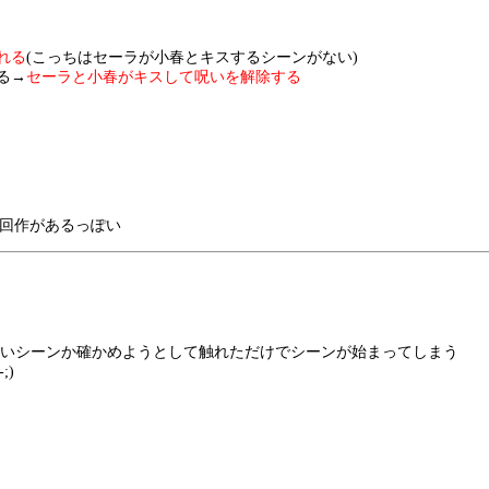
れる
(こっちはセーラが小春とキスするシーンがない)
る→
セーラと小春がキスして呪いを解除する
で次回作があるっぽい
たいシーンか確かめようとして触れただけでシーンが始まってしまう
;)