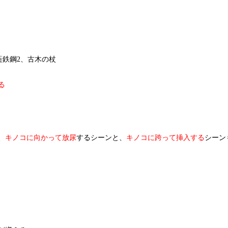
藍鉄鋼2、古木の杖
る
、
キノコに向かって放尿
するシーンと、
キノコに跨って挿入する
シーン