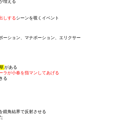
が増える
出しする
シーンを覗くイベント
ポーション、マナポーション、エリクサー
草
がある
ーラが小春を指マンしてあげる
きる
を鏡角結界で反射させる
た