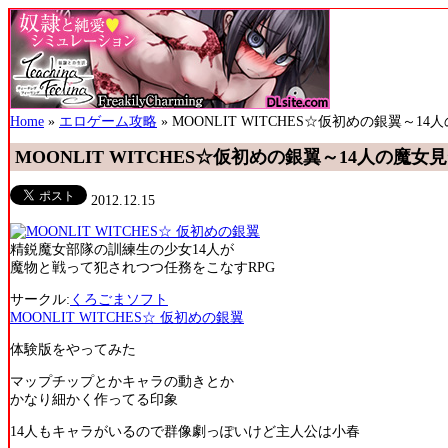
Home
»
エロゲーム攻略
» MOONLIT WITCHES☆仮初めの銀翼～
MOONLIT WITCHES☆仮初めの銀翼～14人の魔
2012.12.15
精鋭魔女部隊の訓練生の少女14人が
魔物と戦って犯されつつ任務をこなすRPG
サークル:
くろごまソフト
MOONLIT WITCHES☆ 仮初めの銀翼
体験版をやってみた
マップチップとかキャラの動きとか
かなり細かく作ってる印象
14人もキャラがいるので群像劇っぽいけど主人公は小春