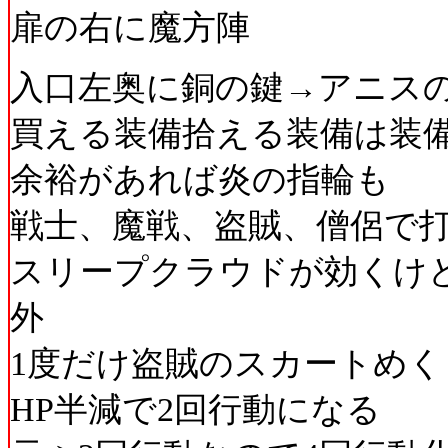
扉の右に魔方陣
入口左奥に銅の鍵→アニス
買える装備拾える装備は装
余裕があれば炎の指輪も
戦士、魔戦、盗賊、僧侶で
スリープクラウドが効くけ
外
1度だけ盗賊のスカートめく
HP半減で2回行動になる