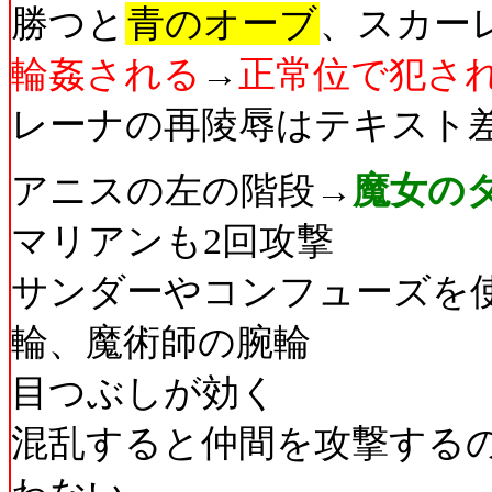
勝つと
青のオーブ
、スカー
輪姦される
→
正常位で犯さ
レーナの再陵辱はテキスト
アニスの左の階段→
魔女の
マリアンも2回攻撃
サンダーやコンフューズを
輪、魔術師の腕輪
目つぶしが効く
混乱すると仲間を攻撃する