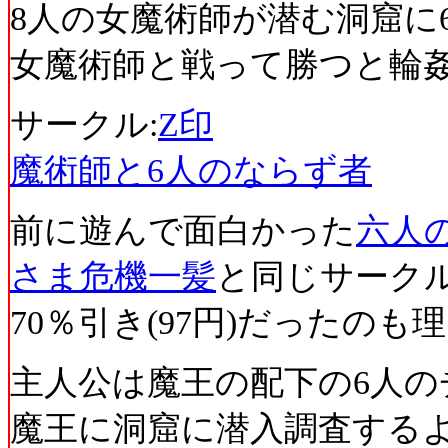
8人の女魔術師が潜む洞窟に
女魔術師と戦って勝つと輪姦
サークル:
Z印
魔術師と6人のならず者
前に遊んで面白かった
六人
さま危機一髪
と同じサーク
70％引き(97円)だったのも
主人公は魔王の配下の6人の
魔王に洞窟に潜入調査するよ