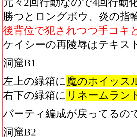
元々2回行動なので4回行動
勝つとロングボウ、炎の指
後背位で犯されつつ手コキ
ケイシーの再陵辱はテキス
洞窟B1
左上の緑箱に
魔のホイッス
右下の緑箱に
リネームラン
パーティ編成が戻ってるの
洞窟B2