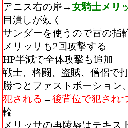
アニス右の扉→
女騎士メリ
目潰しが効く
サンダーを使うので雷の指
メリッサも2回攻撃する
HP半減で全体攻撃も追加
戦士、格闘、盗賊、僧侶で
勝つとファストポーション
犯される
→
後背位で犯され
輪
メリッサの再陵辱はテキス