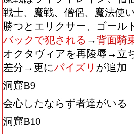
戦士、魔戦、僧侶、魔法使
勝つとエリクサー、ゴール
バックで犯される
→
背面騎
オクタヴィアを再陵辱→立
差分→更に
パイズリ
が追加
洞窟B9
会心したならず者達がいる
洞窟B10