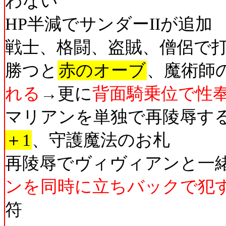
わない
HP半減でサンダーIIが追加
戦士、格闘、盗賊、僧侶で
勝つと
赤のオーブ
、魔術師
れる
→更に
背面騎乗位で性
マリアンを単独で再陵辱す
＋1
、守護魔法のお札
再陵辱でヴィヴィアンと一
ンを同時に立ちバックで犯
符