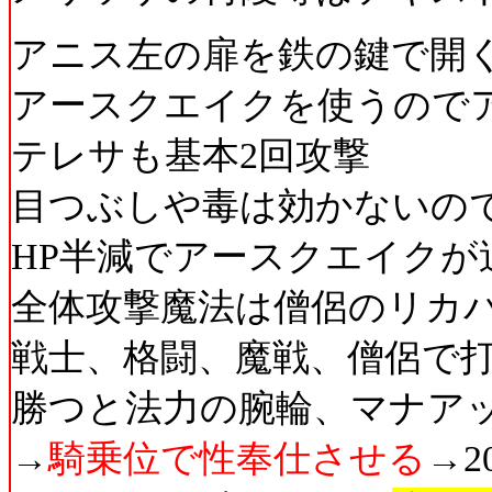
アニス左の扉を鉄の鍵で開
アースクエイクを使うので
テレサも基本2回攻撃
目つぶしや毒は効かないの
HP半減でアースクエイクが
全体攻撃魔法は僧侶のリカ
戦士、格闘、魔戦、僧侶で
勝つと法力の腕輪、マナア
→
騎乗位で性奉仕させる
→2