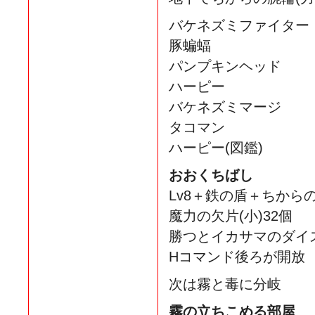
バケネズミファイター
豚蝙蝠
パンプキンヘッド
ハーピー
バケネズミマージ
タコマン
ハーピー(図鑑)
おおくちばし
Lv8＋鉄の盾＋ちから
魔力の欠片(小)32個
勝つとイカサマのダイ
Hコマンド後ろが開放
次は霧と毒に分岐
霧の立ちこめる部屋