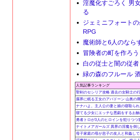
淫魔化すごろく 男
る
ジェミニフォートの
RPG
魔術師と6人のなら
冒険者の町を作ろう
白の従士と闇の従者
緑の森のフルール 
人気記事ランキング
聖剣のセシリア攻略 過去の女騎士の行
腐界に眠る王女のアバドーン 山奥の廃
ナナハよ。主人公の妻と娘の寝取られ
寝てる少女にエッチな悪戯をするお触
勇者トロが3人のヒロインを犯りつつ冒
ナイトメアガールズ 異界の淫魔を倒し
母子家庭の母が息子の友人と和姦して