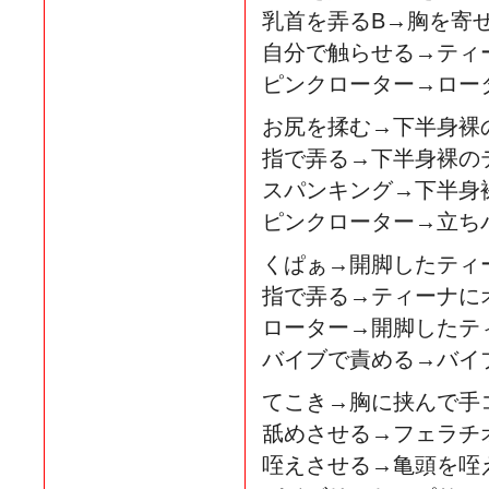
乳首を弄るB→胸を寄
自分で触らせる→ティ
ピンクローター→ロー
お尻を揉む→下半身裸
指で弄る→下半身裸の
スパンキング→下半身
ピンクローター→立ち
くぱぁ→開脚したティ
指で弄る→ティーナに
ローター→開脚したテ
バイブで責める→バイ
てこき→胸に挟んで手
舐めさせる→フェラチ
咥えさせる→亀頭を咥