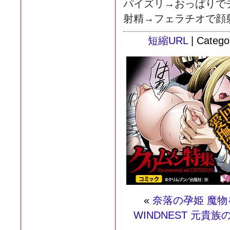
パイズリ→おっぱりで
射精→フェラチオで顔
短縮URL
| Catego
«
奈落の孕姫 魔物
WINDNEST 元貴