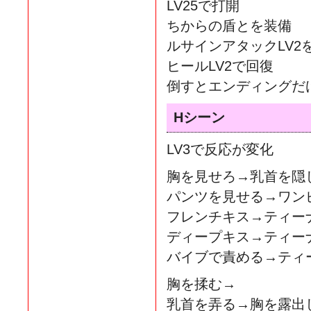
LV25で打開
ちからの盾とを装備
ルサインアタックLV2
ヒールLV2で回復
倒すとエンディングだ
Hシーン
LV3で反応が変化
胸を見せろ→乳首を隠
パンツを見せる→ワン
フレンチキス→ティー
ディープキス→ティー
バイブで責める→ティ
胸を揉む→
乳首を弄る→胸を露出