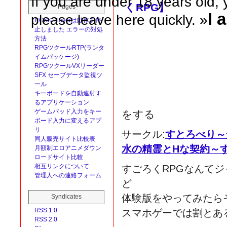
If you are under 18 years old,
Pages
I 
please leave here quickly. »
RGSS Playerは動作を停
止しました エラーの対処
方法
RPGツクールRTP(ランタ
イムパッケージ)
RPGツクールVXリーダー
SFX セーブデータ監視ツ
ール
キーボードを自動連射す
るアプリケーション
ゲームパッド入力をキー
をする
ボード入力に変えるアプ
リ
サークル:
すとろべり～
同人販売サイト比較表
水の精霊とHな契約～す
月額制エロアニメダウン
ロードサイト比較
相互リンクについて
すごろくRPGなんて
管理人への連絡フォーム
ど
体験版をやってみたら
Syndicates
RSS 1.0
スマホゲーでは割とあ
RSS 2.0