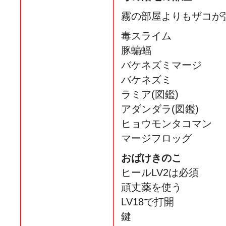
霧の部屋よりもザコが
毒スライム
豚蝙蝠
バケネズミマージ
バケネズミ
ラミア(図鑑)
アダンダラ(図鑑)
ヒョウモンタコマン
マージフロッグ
おばけきのこ
ヒールLV2は必須
頑丈薬を使う
LV18で打開
鍵