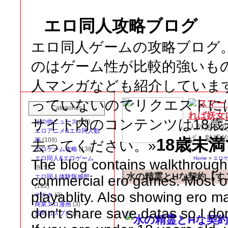
エロ同人攻略ブログ
エロ同人ゲームの攻略ブログ
のはゲーム性が比較的強いも
人マンガなども紹介していま
っていないのでリクエストに
スマー
Categories
れば妖女
サイト内のコンテンツは18
その他ニュース
(29)
人外娘に
エロアニメ&エロ同人動
ば、魅惑
18歳未
画
(109)
去ってください。»
エロゲーム攻略
(138)
エロ同人&エロゲーム
Home
»
エロ
The blog contains walkthroughs
(915)
水の精霊とHな契約【す
commercial ero games. Most o
エロ同人体験版感想
(112)
playablity. Also showing ero ma
オナホ
(2)
商業エロ漫画
(3)
don't share save datas so I do
実写コスプレ
(2)