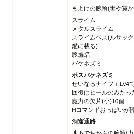
まよけの腕輪(毒や霧か
スライム
メタルスライム
スライムベス(ルサッ
鑑に載る)
豚蝙蝠
バケネズミ
ボスバケネズミ
せいなるナイフ＋Lv4
回復はヒールのみだっ
魔力の欠片(小)10個
Hコマンドおっぱいが
洞窟通路
地下でちからの腕輪(力