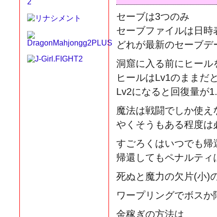
セーブは3つのみ
セーブファイルは日時
どれが最新のセーブデ
洞窟に入る前にヒール
ヒールはLv1のままだ
Lv2になると回復量が
魔法は戦闘でしか使え
やくそうもある程度は
すごろくはいつでも帰
帰還してもペナルティ
死ぬと魔力の欠片(小
ワープリングでボスか
金稼ぎの方法は