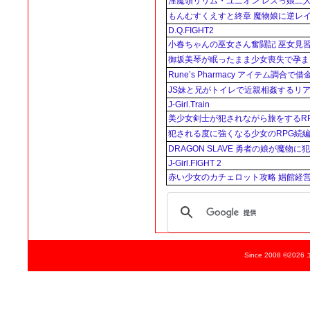
淫魔領リリム・ユニオン レズっ娘二
もんむすくえすと終章 魔物娘に逆レ
D.Q.FIGHT2
小春ちゃんの巫女さん奮闘記 巫女見
御坂美琴が眠ったまま少女喪失で孕ま
Rune’s Pharmacy アイテム調合で
JS妹と兄がトイレで近親相姦するリア
J-Girl.Train
美少女剣士が犯されながら旅をするR
犯される度に強くなる少女のRPG続
DRAGON SLAVE 勇者の娘が魔物
J-Girl.FIGHT 2
赤い少女のカチェロット攻略 娼館経営
Since 2008 ©2026