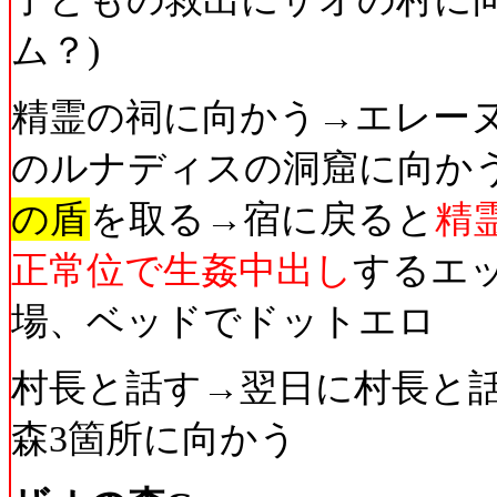
ム？)
精霊の祠に向かう→エレー
のルナディスの洞窟に向か
の盾
を取る→宿に戻ると
精
正常位で生姦中出し
するエ
場、ベッドでドットエロ
村長と話す→翌日に村長と
森3箇所に向かう