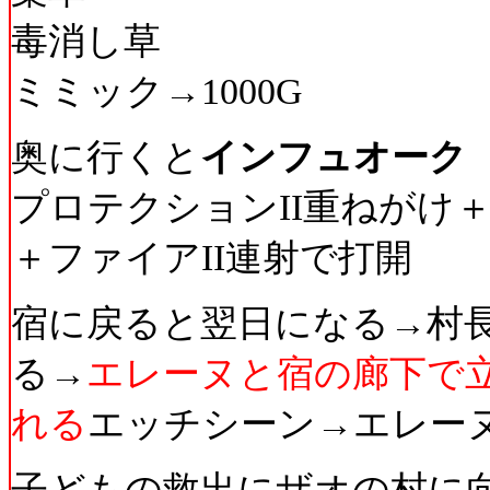
毒消し草
ミミック→1000G
奥に行くと
インフュオーク
プロテクションII重ねがけ
＋ファイアII連射で打開
宿に戻ると翌日になる→村
る→
エレーヌと宿の廊下で
れる
エッチシーン→エレー
子どもの救出にザオの村に