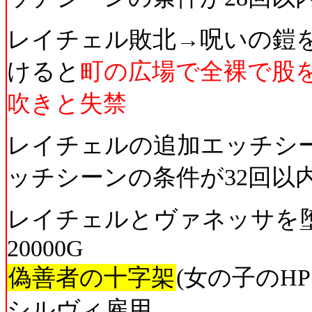
レイチェル敗北→呪いの鎧
けると
町の広場で全裸で股
吹きと失禁
レイチェルの追加エッチシ
ッチシーンの条件が32回以
レイチェルとヴァネッサを
20000G
偽善者の十字架
(女の子のH
シルヴィ雇用