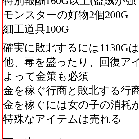
特別報酬160G以上(盗賊が強
モンスターの好物2個200G
細工道具100G
確実に敗北するには1130G
他、毒を盛ったり、回復ア
よって金策も必須
金を稼ぐ行商と敗北する行
金を稼ぐには女の子の消耗
特殊なアイテムは売れる