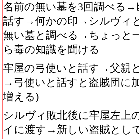
名前の無い墓を3回調べる
話す→何かの印→シルヴィ
無い墓と調べる→ちょっと一
ら毒の知識を聞ける
牢屋の弓使いと話す→父親
→弓使いと話すと盗賊団に
増える)
シルヴィ敗北後に牢屋左上
イに渡す→新しい盗賊とし