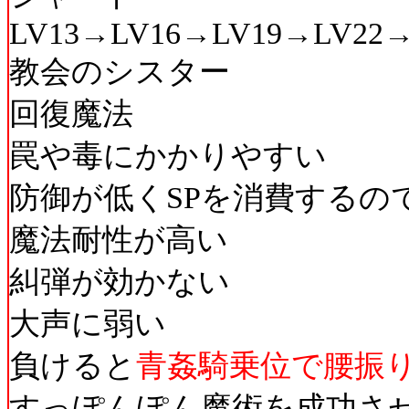
LV13→LV16→LV19→LV22
教会のシスター
回復魔法
罠や毒にかかりやすい
防御が低くSPを消費するの
魔法耐性が高い
糾弾が効かない
大声に弱い
負けると
青姦騎乗位で腰振
すっぽんぽん魔術を成功さ