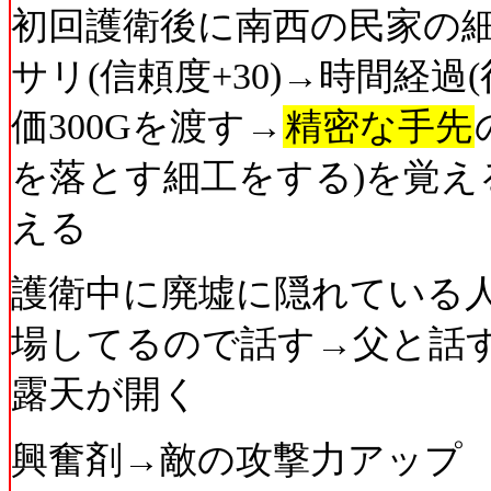
初回護衛後に南西の民家の
サリ(信頼度+30)→時間経
価300Gを渡す→
精密な手先
を落とす細工をする)を覚え
える
護衛中に廃墟に隠れている
場してるので話す→父と話
露天が開く
興奮剤→敵の攻撃力アップ