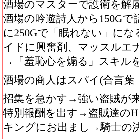
酒場のマスターで護衛を解
酒場の吟遊詩人から150G
に250Gで「眠れない」に
イドに興奮剤、マッスルエ
→「羞恥心を煽る」スキル
酒場の商人はスパイ(合言葉
招集を急かす→強い盗賊が来
特別報酬を出す→盗賊達のH
キングにお出まし→騎士の決