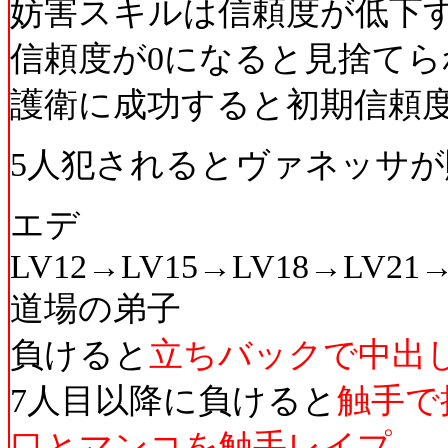
妨害スキルは信頼度が低下
信頼度が0になると見捨て
護衛に成功すると初期信頼度(
5人犯されるとヴァネッサ
エデ
LV12→LV15→LV18→LV21
道場の弟子
負けると
立ちバックで中出
7人目以降に負けると
触手で
口とマンコを触手レイプ