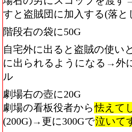
場右の男にスコップを渡す
すと盗賊団に加入する(落と
階段右の袋に50G
自宅外に出ると盗賊の使い
に出られるようになる→外
ル
劇場右の壺に20G
劇場の看板役者から
怯えて
(200G)→更に300Gで
泣いて