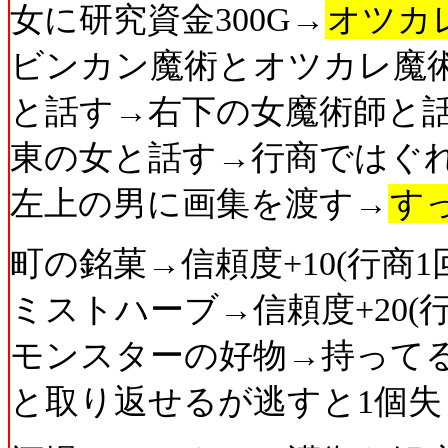
女に研究資金300G→
オツカ
ビンカン魔術とオツカレ魔
と話す→右下の女魔術師と
東の女と話す→行商ではぐ
左上の男に画集を渡す→
す
町の銘菓→信頼度+10(行商
ミストハーブ→信頼度+20(
モンスターの好物→持って
と取り返せるが逃すと1個失