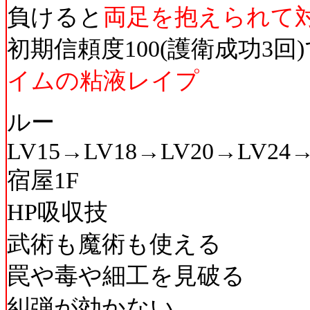
負けると
両足を抱えられて
初期信頼度100(護衛成功3回
イムの粘液レイプ
ルー
LV15→LV18→LV20→LV24
宿屋1F
HP吸収技
武術も魔術も使える
罠や毒や細工を見破る
糾弾が効かない