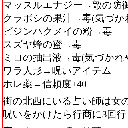
マッスルエナジー→敵の防
クラボシの果汁→毒(気づか
ビジンハクメイの粉→毒
スズヤ蜂の蜜→毒
ミロの抽出液→毒(気づかれ
ワラ人形→呪いアイテム
ホレ薬→信頼度+40
街の北西にいる占い師は女の
呪いをかけたら行商に3回