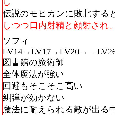
し
伝説のモヒカンに敗北する
しつつ口内射精と顔射され
ソフィ
LV14→LV17→LV20→→LV2
図書館の魔術師
全体魔法が強い
回避もそこそこ高い
糾弾が効かない
魔法に耐えられる敵が出る