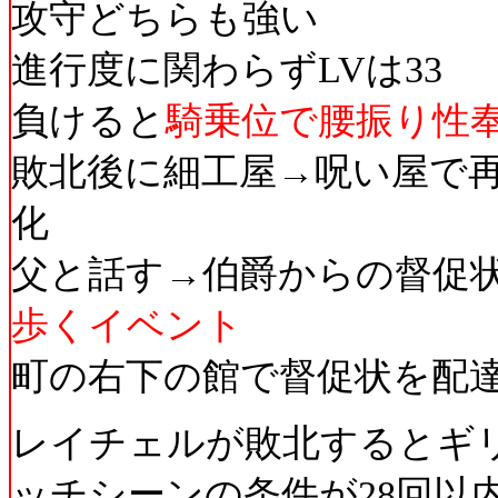
攻守どちらも強い
進行度に関わらずLVは33
負けると
騎乗位で腰振り性
敗北後に細工屋→呪い屋で再雇
化
父と話す→伯爵からの督促
歩くイベント
町の右下の館で督促状を配
レイチェルが敗北するとギ
ッチシーンの条件が28回以