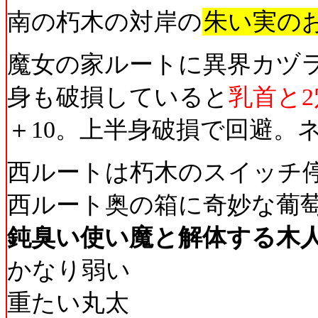
南の朽木の対岸の
朱い実の
魔女の家ルートに異界カヅ
身も破損していると
乳首と
＋10。上半身破損で回避。
西ルートは朽木のスイッチ
西ルート奥の箱に奇妙な葡萄
鈍臭い使い魔と解体する木
かなり弱い
重たい丸太