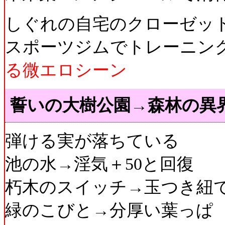
しぐれの自宅のクローゼッ
スポーツジムでトレーニン
る微エロシーン
誓いの大樹公園→森林の異
弾ける実が落ちている
池の水→淫気＋50と回復
朽木のスイッチ→玉つき紐で
緑のこびと→分厚い葉っぱ