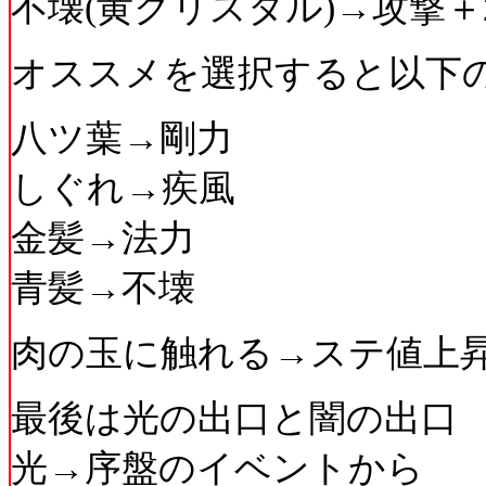
不壊(黄クリスタル)→攻撃＋2
オススメを選択すると以下
八ツ葉→剛力
しぐれ→疾風
金髪→法力
青髪→不壊
肉の玉に触れる→ステ値上昇
最後は光の出口と闇の出口
光→序盤のイベントから