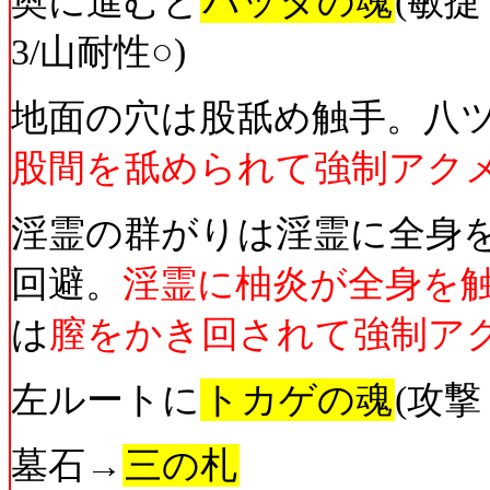
奥に進むと
バッタの魂
(敏捷
3/山耐性○)
地面の穴は股舐め触手。八
股間を舐められて強制アク
淫霊の群がりは淫霊に全身
回避。
淫霊に柚炎が全身を
は
膣をかき回されて強制ア
左ルートに
トカゲの魂
(攻撃
墓石→
三の札