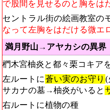
で股間を見せるのと胸をは
セントラル街の絵画教室の
なって左胸をはだける微エ
満月野山→アヤカシの異界
椚木宮柚炎と都々栗コキア
左ルートに
蒼い実のお守り
サカナの墓→柚炎がいると
右ルートに植物の種