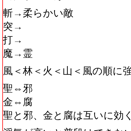
斬→柔らかい敵
突→
打→
魔→霊
風＜林＜火＜山＜風の順に
聖⇔邪
金⇔腐
聖と邪、金と腐は互いに効