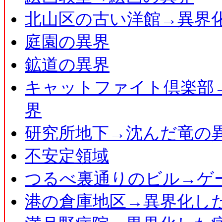
北山区の古い洋館→異界
庭園の異界
鉱道の異界
キャットファイト倶楽部
界
研究所地下→沈んだ竜の
不安定領域
つるべ裏通りのビル→ゲ
港の倉庫地区→異界化し