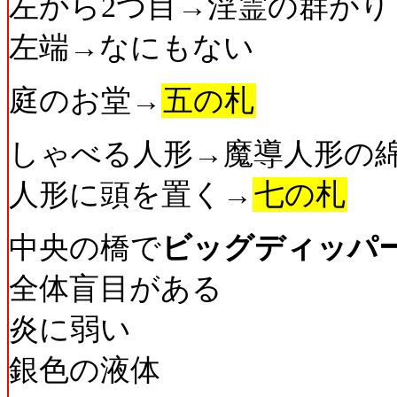
左から2つ目→淫霊の群がり
左端→なにもない
庭のお堂→
五の札
しゃべる人形→魔導人形の
人形に頭を置く→
七の札
中央の橋で
ビッグディッパ
全体盲目がある
炎に弱い
銀色の液体