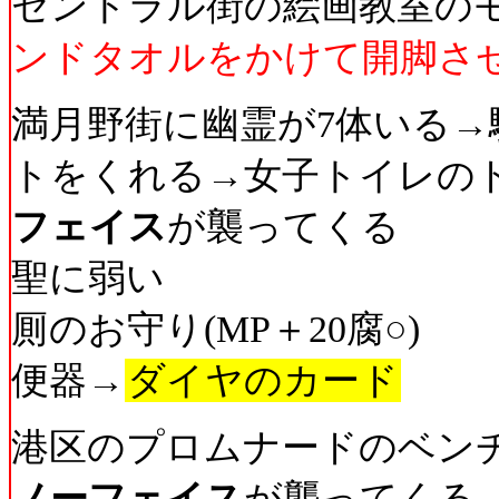
セントラル街の絵画教室の
ンドタオルをかけて開脚さ
満月野街に幽霊が7体いる
トをくれる→女子トイレのド
フェイス
が襲ってくる
聖に弱い
厠のお守り(MP＋20腐○)
便器→
ダイヤのカード
港区のプロムナードのベン
ノーフェイス
が襲ってくる