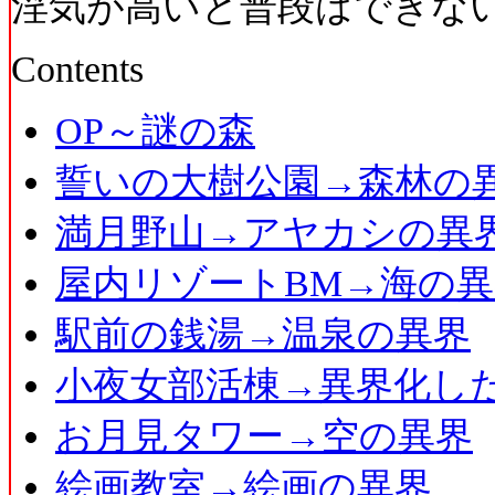
淫気が高いと普段はできな
Contents
OP～謎の森
誓いの大樹公園→森林の
満月野山→アヤカシの異
屋内リゾートBM→海の異
駅前の銭湯→温泉の異界
小夜女部活棟→異界化し
お月見タワー→空の異界
絵画教室→絵画の異界