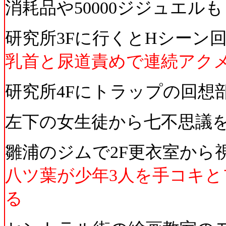
消耗品や50000ジジュエルも
研究所3Fに行くとHシーン
乳首と尿道責めで連続アク
研究所4Fにトラップの回想
左下の女生徒から七不思議
雛浦のジムで2F更衣室から
八ツ葉が少年3人を手コキと
る