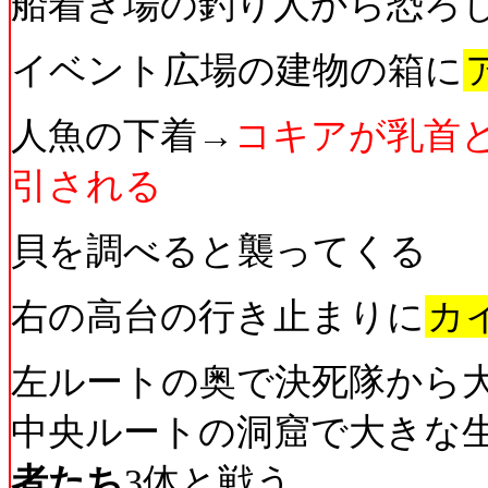
船着き場の釣り人から恐ろ
イベント広場の建物の箱に
人魚の下着→
コキアが乳首
引される
貝を調べると襲ってくる
右の高台の行き止まりに
カ
左ルートの奥で決死隊から
中央ルートの洞窟で大きな
者たち
3体と戦う