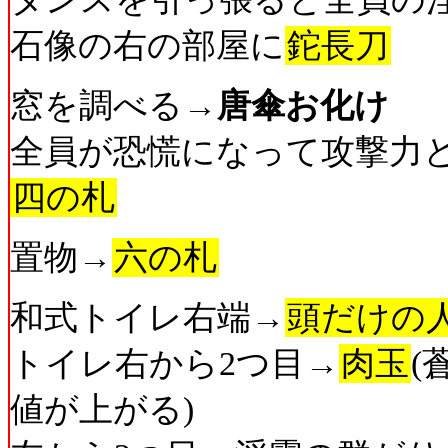
石像の右の部屋に
鉈長刀
窓を調べる→
唐傘お化け
全員が恐慌になって攻撃力
四の札
置物→
六の札
和式トイレ右端→
頭だけの
トイレ右から2つ目→
肉玉
(
値が上がる)