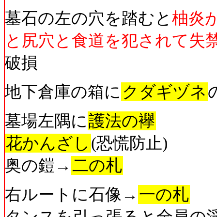
墓石の左の穴を踏むと
柚炎
と尻穴と食道を犯されて失
破損
地下倉庫の箱に
クダギヅネ
墓場左隅に
護法の襷
花かんざし
(恐慌防止)
奥の鎧→
二の札
右ルートに石像→
一の札
タンスを引っ張ると全員の淫