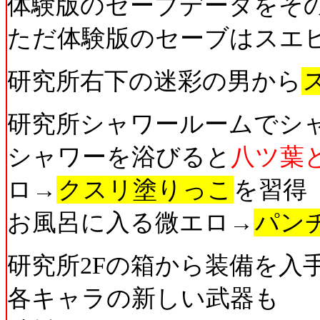
体験版のセーブデータをそ
ただ体験版のセーブはスエ
研究所右下の迷彩の男から
研究所シャワールームでシ
シャワーを浴びると
八ツ葉
ロ→
クスリ塗りっこ
を習得
お風呂に入る微エロ→
パン
研究所2Fの箱から装備を入
各キャラの新しい武器も