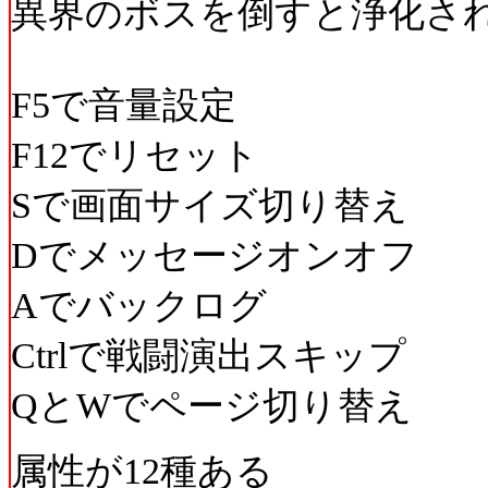
異界のボスを倒すと浄化さ
F5で音量設定
F12でリセット
Sで画面サイズ切り替え
Dでメッセージオンオフ
Aでバックログ
Ctrlで戦闘演出スキップ
QとWでページ切り替え
属性が12種ある