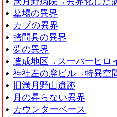
満月野病院→異界化した
墓場の異界
カブの異界
拷問具の異界
夢の異界
造成地区→スーパーヒロ
神社左の廃ビル→特異空
旧満月野山遺跡
月の昇らない異界
カウンターベース