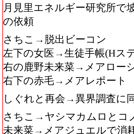
月見里エネルギー研究所で
の依頼
さちこ→脱出ビーコン
左下の女医→生徒手帳(Hス
右の鹿野未来菜→メアローシ
右下の赤毛→メアレポート
しぐれと再会→異界調査に
さちこ→ヤシマカムロとコ
未来菜→メアジュエルで消