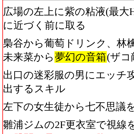
広場の左上に紫の粘液(最大H
に近づく前に取る
梟谷から葡萄ドリンク、林
未来菜から
夢幻の音箱
(ザコ
出口の迷彩服の男にエッチ
出するスキル
左下の女生徒から七不思議
雛浦ジムの2F更衣室で視線