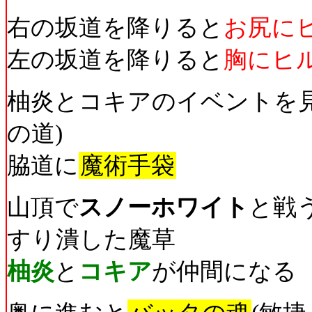
右の坂道を降りると
お尻に
左の坂道を降りると
胸にヒ
柚炎とコキアのイベントを見
の道)
脇道に
魔術手袋
山頂で
スノーホワイト
と戦
すり潰した魔草
柚炎
と
コキア
が仲間になる