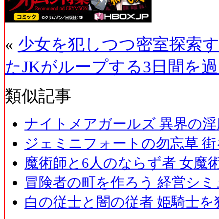
«
少女を犯しつつ密室探索
たJKがループする3日間を過
類似記事
ナイトメアガールズ 異界の淫
ジェミニフォートの勿忘草 街
魔術師と6人のならず者 女魔
冒険者の町を作ろう 経営シミ
白の従士と闇の従者 姫騎士を犯