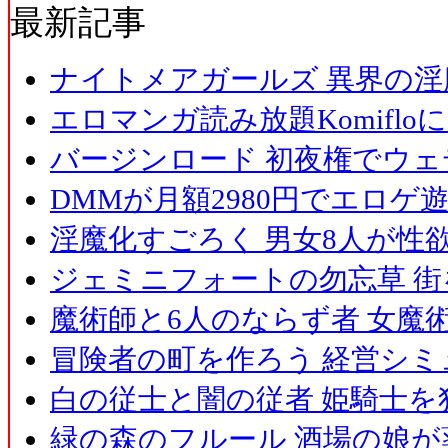
最新記事
ナイトメアガールズ 異界の淫
エロマンガ読み放題Komiflo
バージンロード 初夜権でウェ
DMMが月額2980円でエロゲ
淫魔化すごろく 男女8人が性
ジェミニフォートの勿忘草 街
魔術師と6人のならず者 女魔
冒険者の町を作ろう 経営シミ
白の従士と闇の従者 姫騎士を犯
緑の森のフルール 酒場の娘が