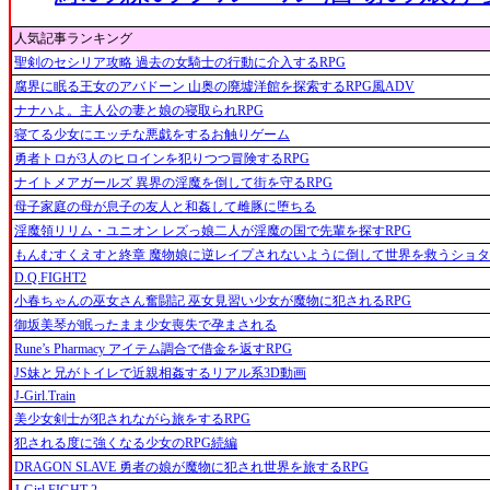
人気記事ランキング
聖剣のセシリア攻略 過去の女騎士の行動に介入するRPG
腐界に眠る王女のアバドーン 山奥の廃墟洋館を探索するRPG風ADV
ナナハよ。主人公の妻と娘の寝取られRPG
寝てる少女にエッチな悪戯をするお触りゲーム
勇者トロが3人のヒロインを犯りつつ冒険するRPG
ナイトメアガールズ 異界の淫魔を倒して街を守るRPG
母子家庭の母が息子の友人と和姦して雌豚に堕ちる
淫魔領リリム・ユニオン レズっ娘二人が淫魔の国で先輩を探すRPG
もんむすくえすと終章 魔物娘に逆レイプされないように倒して世界を救うショ
D.Q.FIGHT2
小春ちゃんの巫女さん奮闘記 巫女見習い少女が魔物に犯されるRPG
御坂美琴が眠ったまま少女喪失で孕まされる
Rune’s Pharmacy アイテム調合で借金を返すRPG
JS妹と兄がトイレで近親相姦するリアル系3D動画
J-Girl.Train
美少女剣士が犯されながら旅をするRPG
犯される度に強くなる少女のRPG続編
DRAGON SLAVE 勇者の娘が魔物に犯され世界を旅するRPG