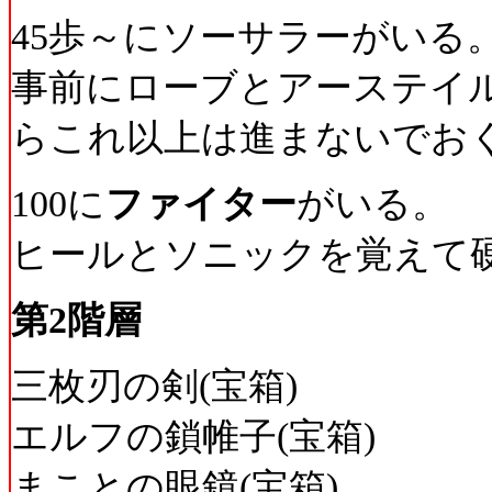
45歩～にソーサラーがいる
事前にローブとアーステイ
らこれ以上は進まないでお
100に
ファイター
がいる。
ヒールとソニックを覚えて
第2階層
三枚刃の剣(宝箱)
エルフの鎖帷子(宝箱)
まことの眼鏡(宝箱)