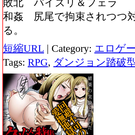
敗北 パイズリ＆フェラ
和姦 尻尾で拘束されつつ
る。
短縮URL
| Category:
エロゲ
Tags:
RPG
,
ダンジョン踏破