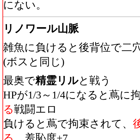
にない。
リノワール山脈
雑魚に負けると後背位で二
(ボスと同じ)
最奥で
精霊リル
と戦う
HPが1/3～1/4になると蔦
る
戦闘エロ
負けると蔦で拘束されて、
る
。羞恥度+7