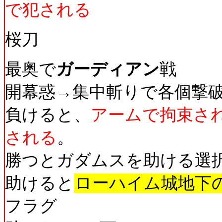
で犯される
桜刀
最奥で
ガーディアン
戦
開幕惑→集中斬りで各個撃
負けると、
アームで拘束さ
される
。
勝つとガダムスを助ける選
助けると
ローハイム城地下
フラグ