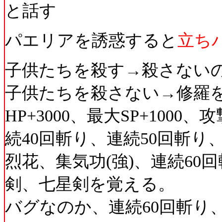
と話す
パエリアを誘惑すると
立ち
子供たちを殺す→殺さない
子供たちを殺さない→修羅を
HP+3000、最大SP+1000、
続40回斬り、連続50回斬り
烈花、集気功(強)、連続60
剣、七星剣を覚える。
バグなのか、連続60回斬り