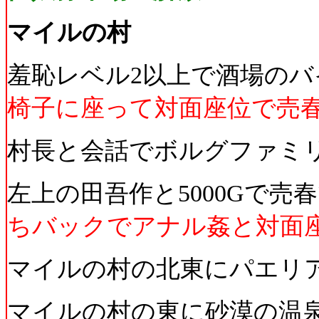
マイルの村
羞恥レベル2以上で酒場のバ
椅子に座って対面座位で売
村長と会話でボルグファミ
左上の田吾作と5000Gで売
ちバックでアナル姦と対面
マイルの村の北東にパエリ
マイルの村の東に砂漠の温