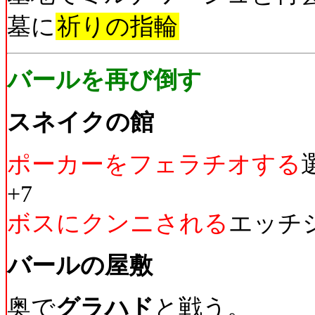
墓に
祈りの指輪
バールを再び倒す
スネイクの館
ポーカーをフェラチオする
+7
ボスにクンニされる
エッチ
バールの屋敷
奥で
グラハド
と戦う。