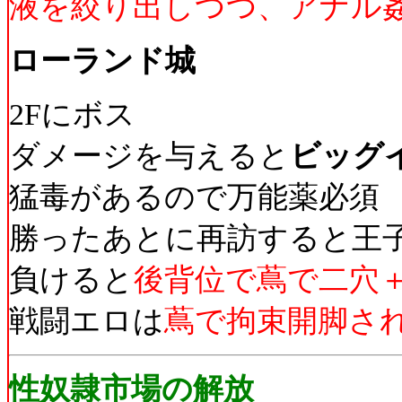
液を絞り出しつつ、アナル
ローランド城
2Fにボス
ダメージを与えると
ビッグ
猛毒があるので万能薬必須
勝ったあとに再訪すると王
負けると
後背位で蔦で二穴
戦闘エロは
蔦で拘束開脚さ
性奴隷市場の解放