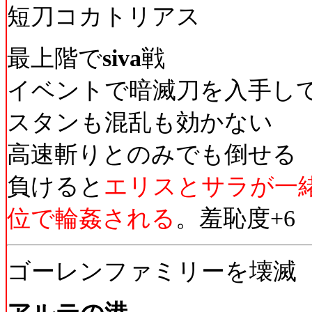
短刀コカトリアス
最上階で
siva
戦
イベントで暗滅刀を入手し
スタンも混乱も効かない
高速斬りとのみでも倒せる
負けると
エリスとサラが一
位で輪姦される
。羞恥度+6
ゴーレンファミリーを壊滅