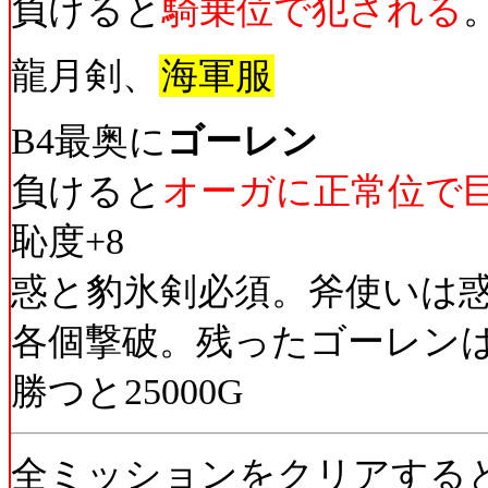
負けると
騎乗位で犯される
龍月剣、
海軍服
B4最奥に
ゴーレン
負けると
オーガに正常位で
恥度+8
惑と豹氷剣必須。斧使いは惑
各個撃破。残ったゴーレン
勝つと25000G
全ミッションをクリアする