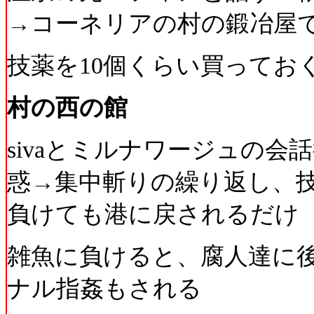
→コーネリアの村の鍛冶屋
技薬を10個くらい買ってお
村の西の館
sivaとミルナワージュの会
惑→集中斬りの繰り返し、
負けても港に戻されるだけ
雑魚に負けると、腐人達に
ナル指姦もされる