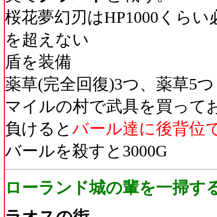
桜花夢幻刃はHP1000くらい
を超えない
盾を装備
薬草(完全回復)3つ、薬草5
マイルの村で武具を買って
負けると
バール達に後背位
バールを殺すと3000G
ローランド城の輩を一掃す
ラオスの街