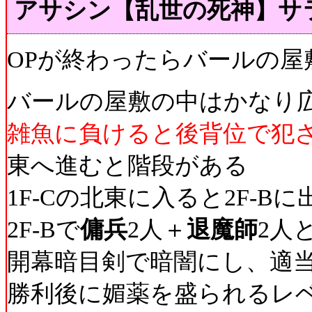
アサシン【乱世の死神】サ
OPが終わったらバールの屋
バールの屋敷の中はかなり
雑魚に負けると後背位で犯
東へ進むと階段がある
1F-Cの北東に入ると2F-Bに
2F-Bで
傭兵
2人＋
退魔師
2人
開幕暗目剣で暗闇にし、適
勝利後に媚薬を盛られるレ