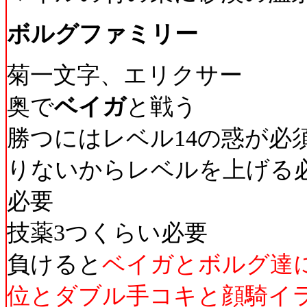
ボルグファミリー
菊一文字、エリクサー
奥で
ベイガ
と戦う
勝つにはレベル14の惑が必
りないからレベルを上げる必
必要
技薬3つくらい必要
負けると
ベイガとボルグ達
位とダブル手コキと顔騎イ